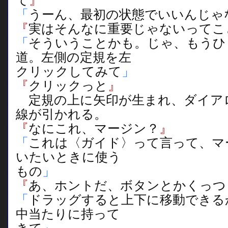
て
』
「
うーん、最初の状態でいいんじゃ
『
実はそんなに重要じゃないってこ
「
そういうことかも。じゃ、もうひ
道。左側の定規を左
クリックしてみて
」
『
クリックっと
』
定規の上に矢印が生まれ、ダイア
線が引かれる。
『
なにこれ、マージン？
』
「
これは〈ガイド〉って言って、マ
いたいときに使う
もの
」
『
あ、ホントだ、ボタンとかくっつ
「
ドラッグすると上下に移動できる
中当たりに持って