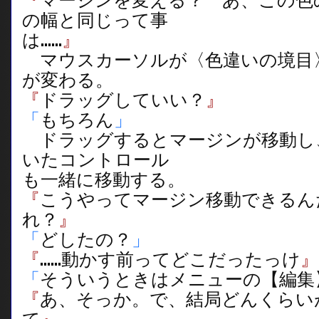
『
マージンを変える？ あ、この色
の幅と同じって事
は……
』
マウスカーソルが〈色違いの境目
が変わる。
『
ドラッグしていい？
』
「
もちろん
」
ドラッグするとマージンが移動し
いたコントロール
も一緒に移動する。
『
こうやってマージン移動できるん
れ？
』
「
どしたの？
」
『
……動かす前ってどこだったっけ
』
「
そういうときはメニューの【編集
『
あ、そっか。で、結局どんくらい