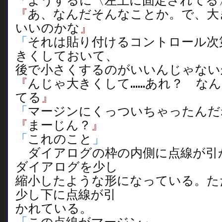
「
ようするに〈左上に固定されてる
『
あ、なんだそんなことか。で、大
いいのかな
』
「
それは貼り付けるコントロール次
きくしておいて、
後で小さくするのがいいんじゃない
『
んじゃ大きくして……あれ？ な
てる
』
「
マージンにくっついちゃったんだ
『
まーじん？
』
「
これのこと
」
ダイアログの枠の内側に点線が引
ダイアログを少し
縮小したような形になっている。た
少し下に点線が引
かれている。