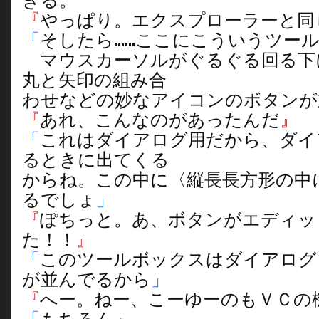
きる。
『
やっぱり。エクスプローラーと同
「
そしたら……ここにこういうツー
マウスカーソルがぐるぐる回る下
丸と矢印の組み合
わせなどの妙なアイコンのボタンが
『
あれ、こんなのがあったんだ
』
「
これはダイアログ用だから、ダイ
るときに出てくる
からね。この中に〈縦長長方形の中
るでしょ
」
『
ぽちっと。あ、ボタンがエディッ
た！！
』
「
このツールボックスはダイアログ
が並んでるから
」
『
へー。ねー、こーゆーのもＶＣの