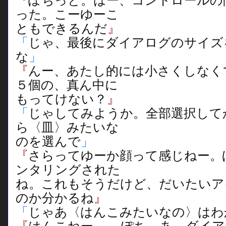
『
ぽちっと。はー、コントロールの
った。こーゆーこ
ともできるんだ
』
「
じゃ、最後にダイアログのサイズ
な
」
『
んー、あたし的には小さくしなく
５個の、真ん中に
もってけない？
』
「
じゃしてみようか。全部選択して
ら〈皿〉みたいな
のを選んで
」
『
さらってゆーか顔って感じねー。
ンタリングされた
ね。これもそうだけど、だいたいア
のか分かるね
』
「
じゃあ〈はんこみたいなの〉はわ