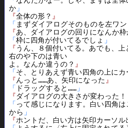
「
なんだかなー。じゃ、まずは全体
か
」
『
全体の形？
』
「
まずダイアログそのものを左ワン
『
あ、ダイアログの回りになんか枠
「
枠に四角が付いてるでしょ
」
『
うん、８個付いてる。あでも、上
右のや下のは青い
よ。なんか違うの？
』
「
そ、とりあえず青い四角の上にカ
『
んっと……あ、矢印になった
』
「
ドラッグすると……
」
『
ダイアログの大きさが変わった！
「
って感じになります。白い四角は
から
」
『
ホントだ、白い方は矢印カーソル