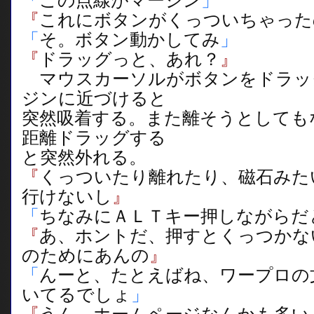
「
この点線がマージン
」
『
これにボタンがくっついちゃった
「
そ。ボタン動かしてみ
」
『
ドラッグっと、あれ？
』
マウスカーソルがボタンをドラッ
ジンに近づけると
突然吸着する。また離そうとしても
距離ドラッグする
と突然外れる。
『
くっついたり離れたり、磁石みた
行けないし
』
「
ちなみにＡＬＴキー押しながらだ
『
あ、ホントだ、押すとくっつかな
のためにあんの
』
「
んーと、たとえばね、ワープロの
いてるでしょ
」