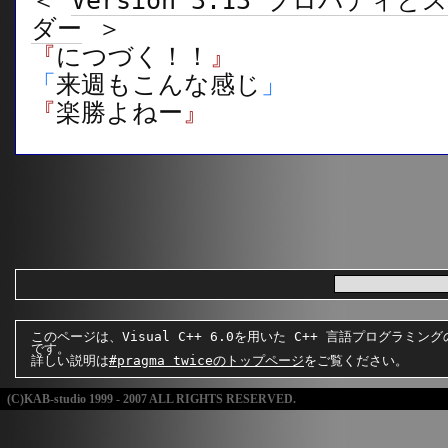
＜
Version 3.13 プロパテ
ダー
＞
『
につづく！！
』
「
来週もこんな感じ
」
『
楽勝よねー
』
このページは、Visual C++ 6.0を用いた C++ 言語プログラミン
です。
詳しい説明は
#pragma twiceのトップページ
をご覧ください。
(C)KAB-studio 1999 - 2007 ALL RIGHTS RESERVED.