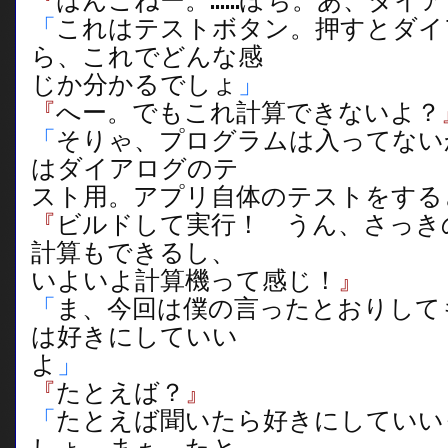
『
はんこねー。……ぽち。あ、ダイ
「
これはテストボタン。押すとダイ
ら、これでどんな感
じか分かるでしょ
」
『
へー。でもこれ計算できないよ？
「
そりゃ、プログラムは入ってない
はダイアログのテ
スト用。アプリ自体のテストをする
『
ビルドして実行！ うん、さっき
計算もできるし、
いよいよ計算機って感じ！
』
「
ま、今回は僕の言ったとおりして
は好きにしていい
よ
」
『
たとえば？
』
「
たとえば聞いたら好きにしていい