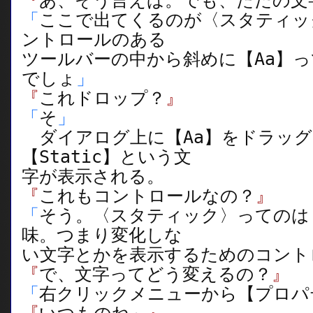
『
あ、そう言えば。でも、ただの文
「
ここで出てくるのが〈スタティッ
ントロールのある
ツールバーの中から斜めに【Aa】
でしょ
」
『
これドロップ？
』
「
そ
」
ダイアログ上に【Aa】をドラッグ
【Static】という文
字が表示される。
『
これもコントロールなの？
』
「
そう。〈スタティック〉ってのは
味。つまり変化しな
い文字とかを表示するためのコント
『
で、文字ってどう変えるの？
』
「
右クリックメニューから【プロパ