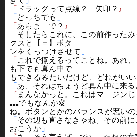
きて
」
『
ドラッグって点線？ 矢印？
』
「
どっちでも
」
『
あらま。で？
』
「
そしたらこれに、この前作ったみ
クスと【＝】ボタ
ンをくっつけさせて
」
『
これで揃えるってことね。あれ、
も下でも真ん中で
もできるみたいだけど、どれがいい
「
あ、それはちょうど真ん中に来る
『
まんなかっと。これはマージンじ
……でもなんか変
ね。ボタンとかのバランスが悪いの
「
その辺も直さなきゃね。その前に
おこうか
」