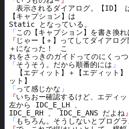
『
いつものね～
』
表示されるダイアログ。【ID】 は I
【キャプション】は
Static となっている。
「
この【キャプション】を書き換れ
『
じゃー【＋】ってしてダイアログ
＋になった！ こ
れをさっきのガイドってのにくっつ
「
そうそう。だから順番的には
」
【エディット】＋【エディット】
ット】
「
って感じかな
」
『
いちおー確認するけど、エディッ
左から IDC_E_LH 、
IDC_E_RH 、 IDC_E_ANS だよね
「
もちろん。そうしないとプログラ