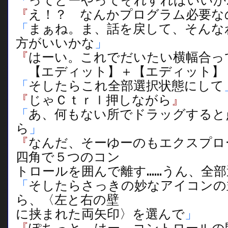
「
ってどーやってそれすればいいか
『
え！？ なんかプログラム必要な
「
まぁね。ま、話を戻して、そんな
方がいいかな
」
『
はーい。これでだいたい横幅合っ
【エディット】＋【エディット】
「
そしたらこれ全部選択状態にして
『
じゃＣｔｒｌ押しながら
』
「
あ、何もない所でドラッグすると
ら
」
『
なんだ、そーゆーのもエクスプロ
四角で５つのコン
トロールを囲んで離す……うん、全
「
そしたらさっきの妙なアイコンの
ら、〈左と右の壁
に挟まれた両矢印〉を選んで
」