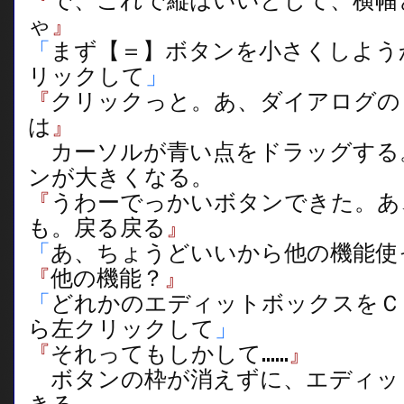
『
で、これで縦はいいとして、横幅
ゃ
』
「
まず【＝】ボタンを小さくしよう
リックして
」
『
クリックっと。あ、ダイアログの
は
』
カーソルが青い点をドラッグする
ンが大きくなる。
『
うわーでっかいボタンできた。あ
も。戻る戻る
』
「
あ、ちょうどいいから他の機能使
『
他の機能？
』
「
どれかのエディットボックスをＣ
ら左クリックして
」
『
それってもしかして……
』
ボタンの枠が消えずに、エディッ