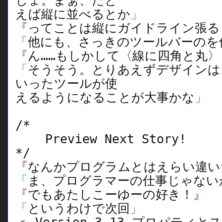
しょ。まぁ、たと
えば縦に並べるとか
」
『
ってことは縦にガイドライン張る
「
他にも、さっきのツールバーのを
『
ん……もしかして〈線に四角と丸〉
「
そうそう。とりあえずデザインは
いったツールが使
えるようになることが大事かな
」
/*
Preview Next Story!
*/
『
なんかプログラムとはえらい違い
「
ま、プログラマーの仕事じゃない
『
でもあたしこーゆーの好き！
』
「
というわけで次回
」