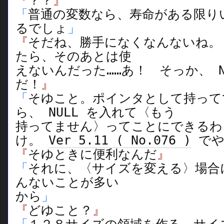
『
？？
』
「
普通の変数なら、寿命がある限り
るでしょ
」
『
そだね、勝手になくなんないね。 f
たら、そのあとは使
えないんだった……あ！ そっか、 N
だ！
』
「
そゆこと。ポインタとして持って
ら、 NULL を入れて〈もう
持ってません〉ってことにできるわ
け。
Ver 5.11 ( No.076 )
でや
『
そゆときに便利なんだ
』
「
それに、〈サイズを変える〉場合
んないことが多い
から
」
『
どゆこと？
』