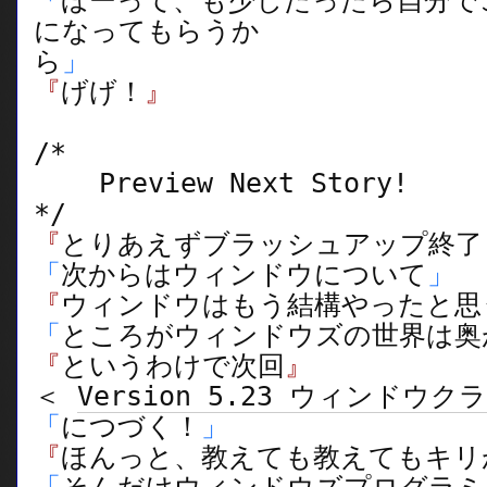
「
ほーって、も少したったら自分で
になってもらうか
ら
」
『
げげ！
』
/*
Preview Next Story!
*/
『
とりあえずブラッシュアップ終了
「
次からはウィンドウについて
」
『
ウィンドウはもう結構やったと思
「
ところがウィンドウズの世界は奥
『
というわけで次回
』
＜
Version 5.23 ウィンドウク
「
につづく！
」
『
ほんっと、教えても教えてもキリ