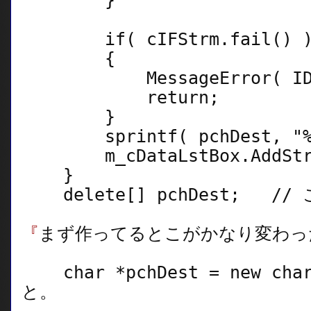
}
if( cIFStrm.fail() 
{
MessageError( IDS_E
return;
}
sprintf( pchDest, "%d
m_cDataLstBox.AddStrin
}
delete[] pchDest; //
『
まず作ってるとこがかなり変わっ
char *pchDest = new cha
と。