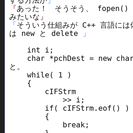
する方法が
」
『
あった！ そうそう、 fopen() し
みたいな
』
「
そういう仕組みが C++ 言語に
は new と delete
」
int i;
char *pchDest = new cha
と。
while( 1 )
{
cIFStrm
>> i;
if( cIFStrm.eof() )
{
break;