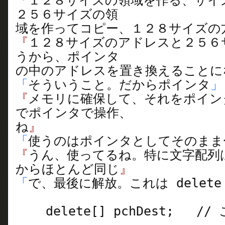
「
１２８サイズの領域を作る、サイ
２５６サイズの領
域を作ってコピー、１２８サイズの
『
１２８サイズのアドレスと２５６
うから、ポインタ
の中のアドレスを置き換えることに
「
そういうこと。だからポインタ
」
『
メモリに確保して、それをポイン
でポインタで操作、
ね
』
「
使うのはポインタとしてそのまま
『
うん、使ってるね。特に文字配列
からほとんど同じ
』
「
で、最後に解放。これは delet
delete[] pchDest; //