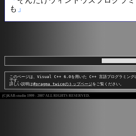
「
そんだけウィンドウズプログラミ
も
」
このページは、Visual C++ 6.0を用いた C++ 言語プログラミン
です。
詳しい説明は
#pragma twiceのトップページ
をご覧ください。
(C)KAB-studio 1999 - 2007 ALL RIGHTS RESERVED.