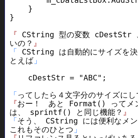
m_cDataLstBox.AddStrin
}
}
『
CString 型の変数 cDestS
いの？
』
「
CString は自動的にサイズ
とえば
」
cDestStr = "ABC";
「
ってしたら４文字分のサイズにし
『
おー！ あと Format() って
は、 sprintf() と同じ機能？
』
「
そう、 CString には便利な
これもそのひとつ
」