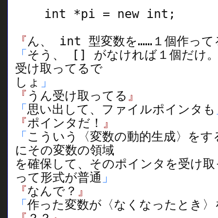
int *pi = new int;
『
ん、 int 型変数を……１個作っ
「
そう、 [] がなければ１個だけ
受け取ってるで
しょ
」
『
うん受け取ってる
』
「
思い出して、ファイルポインタも
『
ポインタだ！
』
「
こういう〈変数の動的生成〉をす
にその変数の領域
を確保して、そのポインタを受け取
って形式が普通
」
『
なんで？
』
「
作った変数が〈なくなったとき〉