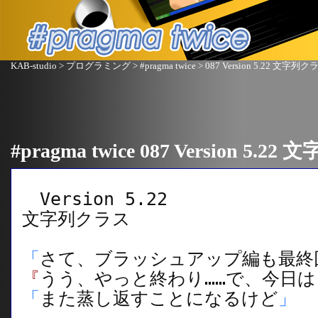
KAB-studio
>
プログラミング
>
#pragma twice
> 087 Version 5.22 文字列ク
#pragma twice 087 Version 5.
Version 5.22
文字列クラス
「
さて、ブラッシュアップ編も最終
『
うう、やっと終わり……で、今日は
「
また蒸し返すことになるけど
」