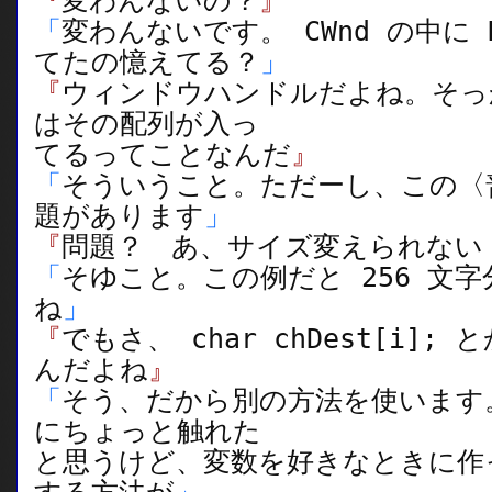
『
変わんないの？
』
「
変わんないです。 CWnd の中に HW
てたの憶えてる？
」
『
ウィンドウハンドルだよね。そっか、
はその配列が入っ
てるってことなんだ
』
「
そういうこと。ただーし、この〈
題があります
」
『
問題？ あ、サイズ変えられない
「
そゆこと。この例だと 256 文
ね
」
『
でもさ、 char chDest[i]
んだよね
』
「
そう、だから別の方法を使います
にちょっと触れた
と思うけど、変数を好きなときに作