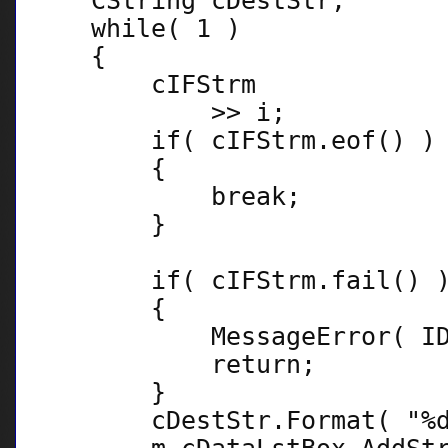
CString cDestStr;
while( 1 )
{
cIFStrm
>> i;
if( cIFStrm.eof() )
{
break;
}
if( cIFStrm.fail() 
{
MessageError( IDS_E
return;
}
cDestStr.Format( "%d"