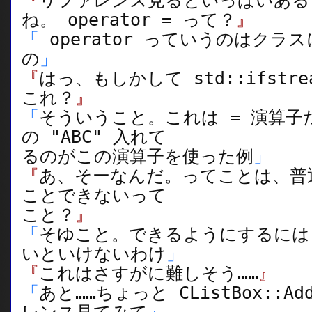
『
リファレンス見るといっぱいある
ね。 operator = って？
』
「
operator っていうのはクラ
の
」
『
はっ、もしかして std::ifstr
これ？
』
「
そういうこと。これは = 演算子
の "ABC" 入れて
るのがこの演算子を使った例
」
『
あ、そーなんだ。ってことは、普
ことできないって
こと？
』
「
そゆこと。できるようにするには o
いといけないわけ
」
『
これはさすがに難しそう……
』
「
あと……ちょっと CListBox::Ad