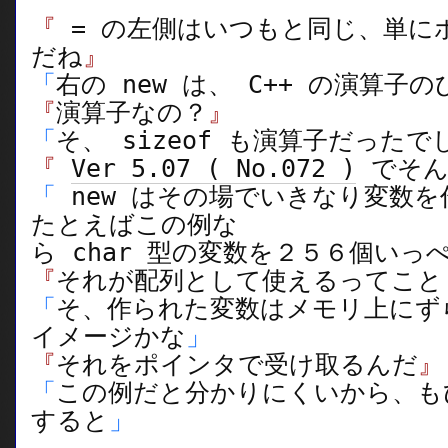
『
= の左側はいつもと同じ、単に
だね
』
「
右の new は、 C++ の演算子
『
演算子なの？
』
「
そ、 sizeof も演算子だった
『
Ver 5.07 ( No.072 )
でそん
「
new はその場でいきなり変数
たとえばこの例な
ら char 型の変数を２５６個い
『
それが配列として使えるってこと
「
そ、作られた変数はメモリ上にず
イメージかな
」
『
それをポインタで受け取るんだ
』
「
この例だと分かりにくいから、も
すると
」