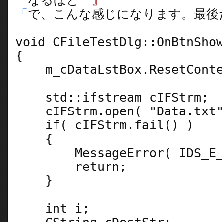
『
なるほどー
』
「
で、こんな感じになります。最後
void CFileTestDlg::OnBtnSh
{
m_cDataLstBox.ResetConte
std::ifstream cIFStrm;
cIFStrm.open( "Data.txt"
if( cIFStrm.fail() )
{
MessageError( IDS_E_N
return;
}
int i;