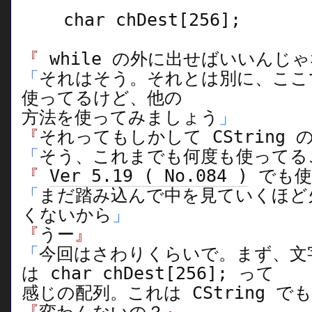
char chDest[256];
『
while の外に出せばいいんじ
「
それはそう。それとは別に、ここで
使ってるけど、他の
方法を使ってみましょう
」
『
それってもしかして CString 
「
そう、これまでも何度も使ってる
『
Ver 5.19 ( No.084 )
でも使
「
まだ踏み込んで中を見ていくほど
くないから
」
『
うー
』
「
今回はさわりくらいで。まず、文
は char chDest[256]; って
感じの配列。これは CString 