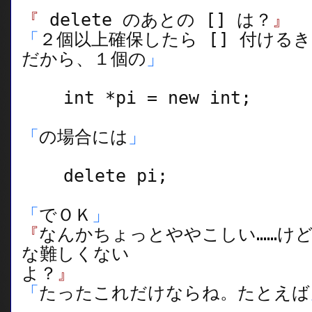
『
delete のあとの [] は？
』
「
２個以上確保したら [] 付ける
だから、１個の
」
int *pi = new int;
「
の場合には
」
delete pi;
「
でＯＫ
」
『
なんかちょっとややこしい……け
な難しくない
よ？
』
「
たったこれだけならね。たとえば