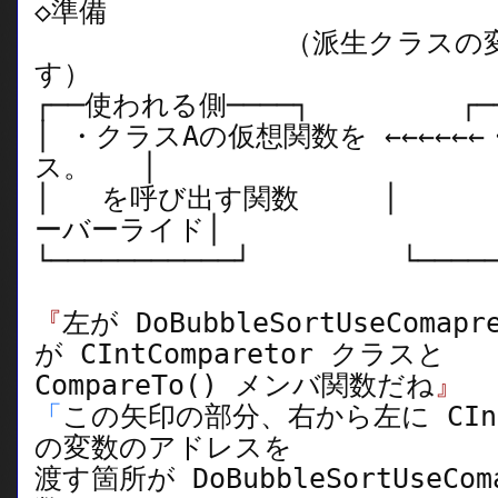
◇準備
（派生クラスの変数の
す）
┌──使われる側────┐ ┌───
│ ・クラスAの仮想関数を ←←←←←
ス。 │
│ を呼び出す関数 │ 
ーバーライド│
└───────────┘ └──────
『
左が DoBubbleSortUseComap
が CIntComparetor クラスと
CompareTo() メンバ関数だね
』
「
この矢印の部分、右から左に CIntC
の変数のアドレスを
渡す箇所が DoBubbleSortUseCo