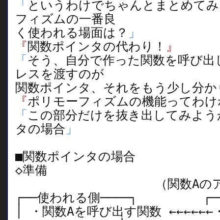
「
というわけでちゃんとまとめてみ
フィズムの一番良
く使われる場面は？
」
『
関数ポインタの代わり！
』
「
そう、自分で作った関数を呼び出
レスを渡すのが
関数ポインタ、それをもう少し分か
『
ポリモーフィズムの機能ってわけ
「
この部分だけを抜き出してみよう
タの場合
」
■関数ポインタの場合
◇準備
（関数Aのアドレ
┌──使われる側────┐ ┌──
│ ・関数Aを呼び出す関数 ←←←←←←