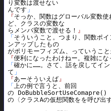
り変数は渡せない
んです
」
『
そっか、関数はグローバル変数使
ど、クラスの変数な
らメンバ変数で渡せる！
』
「
そういうこと。つまり、関数ポイ
ンアップしたもの
がポリモーフィズム、っていうこと
『
便利になったわけねー。複雑にな
「
確かに……。さて、話を戻してイ
て
」
『
あーそういえば
』
「
上の例で言うと、前回
の DoBubbleSortUseComapr
の〈クラスAの仮想関数をを呼び出