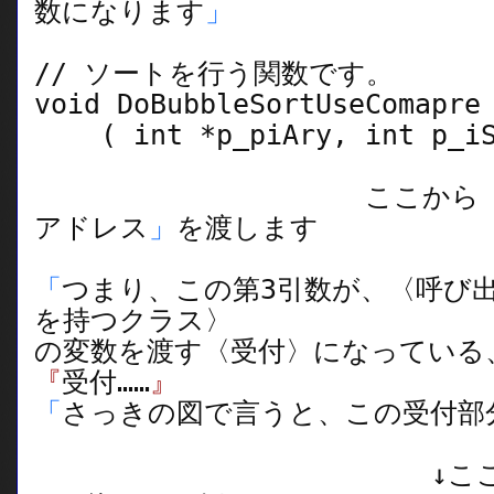
数になります
」
// ソートを行う関数です。
void DoBubbleSortUseComapre
( int *p_piAry, int p_iSiz
ここから
アドレス
」
を渡します
「
つまり、この第3引数が、〈呼び
を持つクラス〉
の変数を渡す〈受付〉になっている
『
受付……
』
「
さっきの図で言うと、この受付部
↓こ