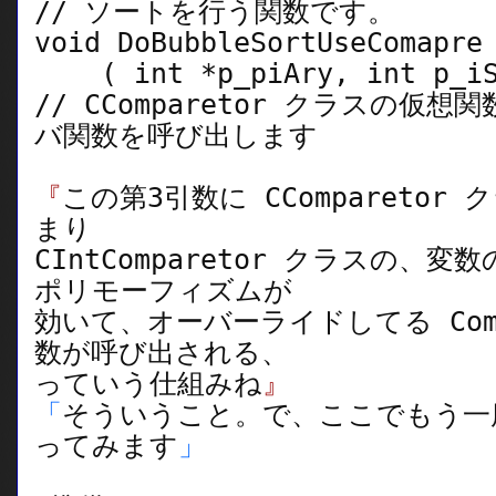
// ソートを行う関数です。
void DoBubbleSortUseComapre
( int *p_piAry, int p_iSiz
// CComparetor クラスの仮想関数
バ関数を呼び出します
『
この第3引数に CCompareto
まり
CIntComparetor クラスの、
ポリモーフィズムが
効いて、オーバーライドしてる Comp
数が呼び出される、
っていう仕組みね
』
「
そういうこと。で、ここでもう一
ってみます
」