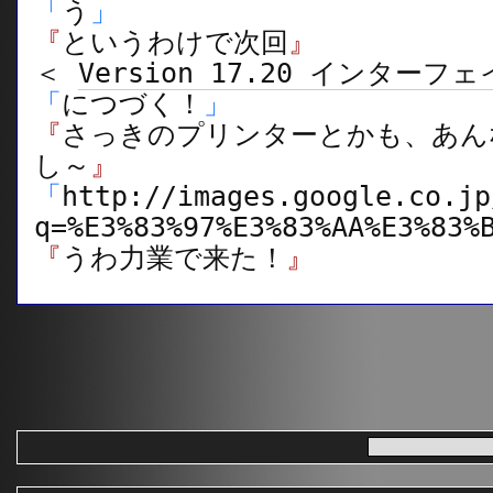
「
う
」
『
というわけで次回
』
＜
Version 17.20 インター
「
につづく！
」
『
さっきのプリンターとかも、あん
し～
』
「
http://images.google.co.jp
q=%E3%83%97%E3%83%AA%E3%83%
『
うわ力業で来た！
』